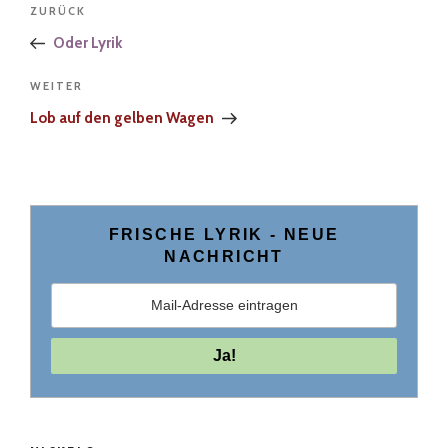
Vorheriger
ZURÜCK
Beitrag
Oder Lyrik
Nächster
WEITER
Beitrag
Lob auf den gelben Wagen
FRISCHE LYRIK ­- NEUE
NACHRICHT