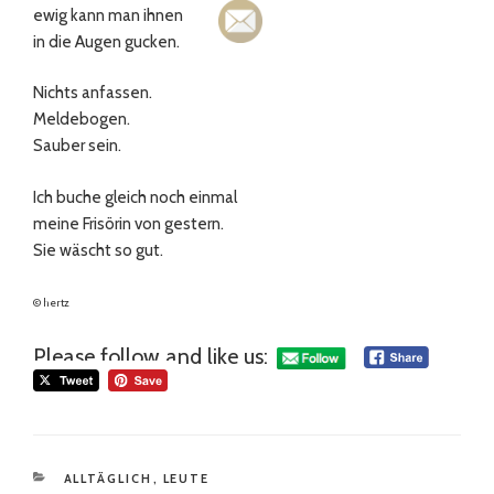
ewig kann man ihnen
in die Augen gucken.
Nichts anfassen.
Meldebogen.
Sauber sein.
Ich buche gleich noch einmal
meine Frisörin von gestern.
Sie wäscht so gut.
© hertz
Please follow and like us:
KATEGORIEN
ALLTÄGLICH
,
LEUTE