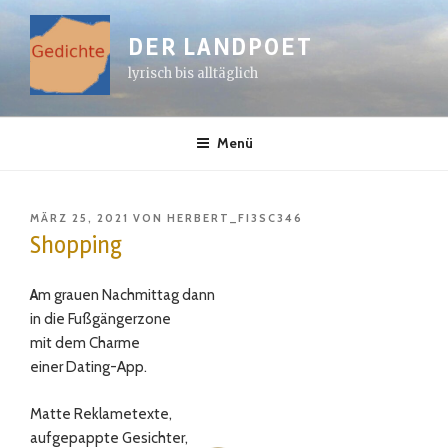
Zum
Inhalt
DER LANDPOET
springen
lyrisch bis alltäglich
Menü
VERÖFFENTLICHT
MÄRZ 25, 2021
VON
HERBERT_FI3SC346
AM
Shopping
A
m grauen Nachmittag dann
in die Fußgängerzone
mit dem Charme
einer Dating-App.
Matte Reklametexte,
aufgepappte Gesichter,