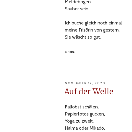
Meldebogen.
Sauber sein.
Ich buche gleich noch einmal
meine Frisörin von gestern.
Sie wäscht so gut.
© hertz
VERÖFFENTLICHT
NOVEMBER 17, 2020
AM
Auf der Welle
F
allobst schälen,
Papierfotos gucken,
Yoga zu zweit,
Halma oder Mikado,