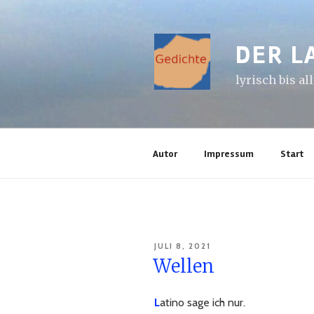
Zum
Inhalt
springen
DER L
lyrisch bis al
Autor
Impressum
Start
VERÖFFENTLICHT
JULI 8, 2021
AM
Wellen
L
atino sage ich nur.