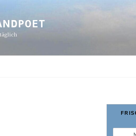
ANDPOET
ltäglich
FRIS