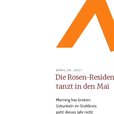
VERÖFFENTLICHT
APRIL 30, 2021
AM
Die Rosen-Reside
tanzt in den Mai
M
orning has broken.
Schunkeln im Stuhlkreis
geht dieses Jahr nicht.