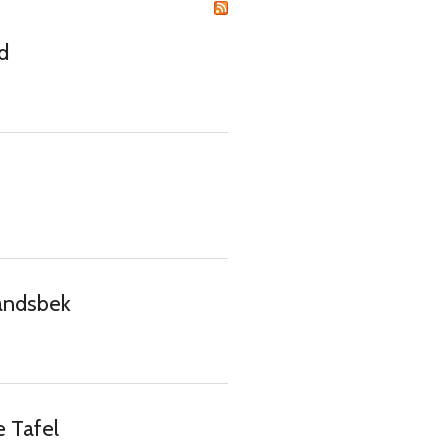
T
d
andsbek
e Tafel