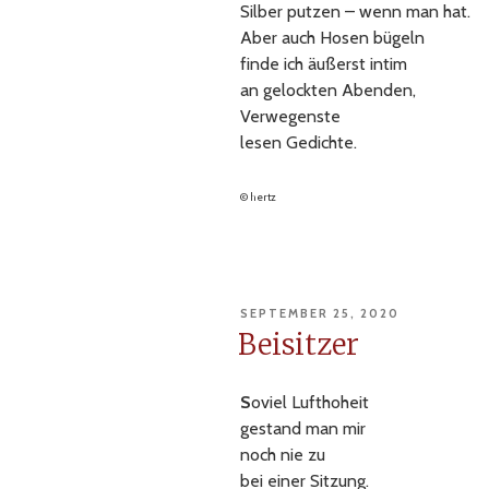
Silber putzen – wenn man hat.
Aber auch Hosen bügeln
finde ich äußerst intim
an gelockten Abenden,
Verwegenste
lesen Gedichte.
© hertz
VERÖFFENTLICHT
SEPTEMBER 25, 2020
AM
Beisitzer
S
oviel Lufthoheit
gestand man mir
noch nie zu
bei einer Sitzung.