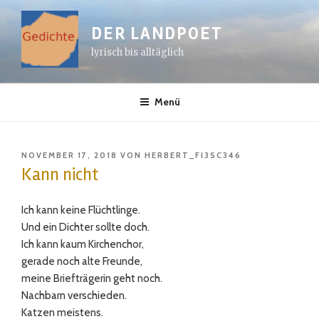
Zum
Inhalt
DER LANDPOET
springen
lyrisch bis alltäglich
Menü
VERÖFFENTLICHT
NOVEMBER 17, 2018
VON
HERBERT_FI3SC346
AM
Kann nicht
Ich kann keine Flüchtlinge.
Und ein Dichter sollte doch.
Ich kann kaum Kirchenchor,
gerade noch alte Freunde,
meine Briefträgerin geht noch.
Nachbarn verschieden.
Katzen meistens.