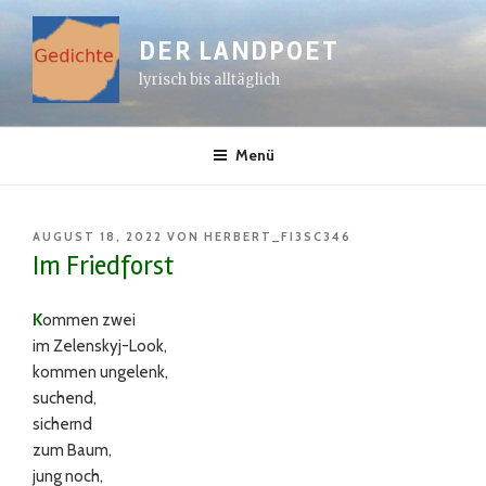
Zum
Inhalt
DER LANDPOET
springen
lyrisch bis alltäglich
Menü
VERÖFFENTLICHT
AUGUST 18, 2022
VON
HERBERT_FI3SC346
AM
Im Friedforst
K
ommen zwei
im Zelenskyj-Look,
kommen ungelenk,
suchend,
sichernd
zum Baum,
jung noch,