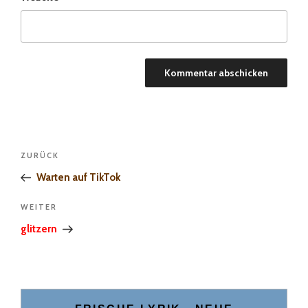
Beitragsnavigation
Vorheriger
ZURÜCK
Beitrag
Warten auf TikTok
Nächster
WEITER
Beitrag
glitzern