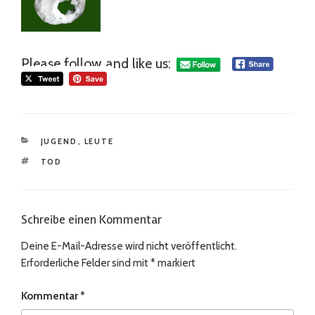
Please follow and like us:
KATEGORIEN
JUGEND
,
LEUTE
SCHLAGWÖRTER
TOD
Schreibe einen Kommentar
Deine E-Mail-Adresse wird nicht veröffentlicht.
Erforderliche Felder sind mit
*
markiert
Kommentar
*