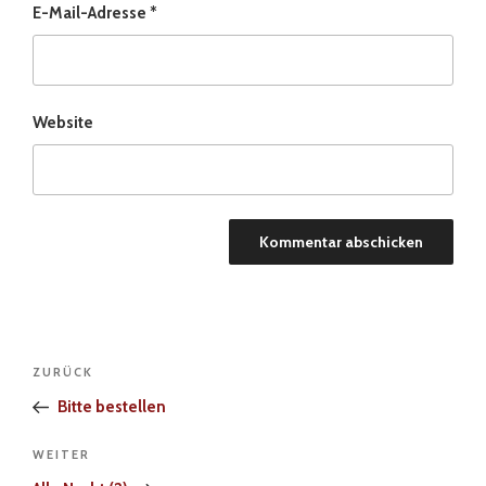
E-Mail-Adresse
*
Website
Beitragsnavigation
Vorheriger
ZURÜCK
Beitrag
Bitte bestellen
Nächster
WEITER
Beitrag