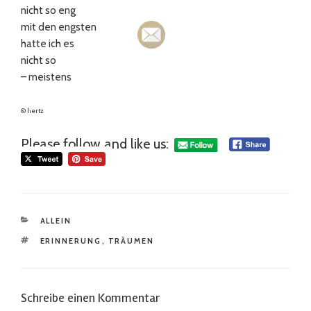
nicht so eng
mit den engsten
hatte ich es
nicht so
– meistens
© hertz
Please follow and like us:
KATEGORIEN
ALLEIN
SCHLAGWÖRTER
ERINNERUNG
,
TRÄUMEN
Schreibe einen Kommentar