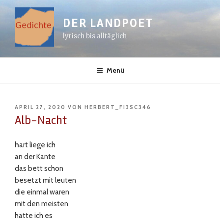
Zum
Inhalt
DER LANDPOET
springen
lyrisch bis alltäglich
Menü
VERÖFFENTLICHT
APRIL 27, 2020
VON
HERBERT_FI3SC346
AM
Alb-Nacht
h
art liege ich
an der Kante
das bett schon
besetzt mit leuten
die einmal waren
mit den meisten
hatte ich es