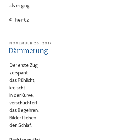
als er ging.
© hertz
VERÖFFENTLICHT
NOVEMBER 26, 2017
AM
Dämmerung
D
er erste Zug
zerspant
das Frühlicht,
kreischt
in der Kurve,
verschüchtert
das Begehren.
Bilder fliehen
den Schlaf.
Rechtsgewälzt.