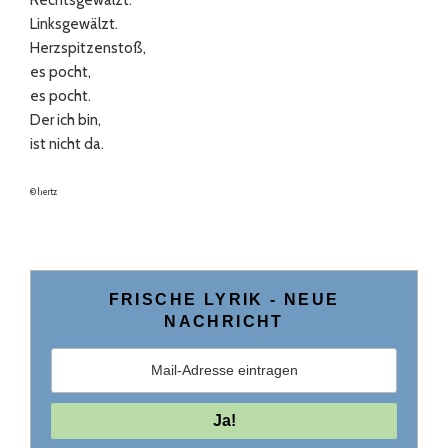
Linksgewälzt.
Herzspitzenstoß,
es pocht,
es pocht.
Der ich bin,
ist nicht da.
© hertz
FRISCHE LYRIK ­- NEUE
NACHRICHT