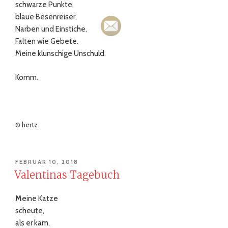
schwarze Punkte,
blaue Besenreiser,
Narben und Einstiche,
Falten wie Gebete.
Meine klunschige Unschuld.
Komm.
© hertz
VERÖFFENTLICHT
FEBRUAR 10, 2018
AM
Valentinas Tagebuch
M
eine Katze
scheute,
als er kam.