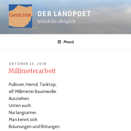
Zum
Inhalt
DER LANDPOET
springen
lyrisch bis alltäglich
Menü
VERÖFFENTLICHT
OKTOBER 23, 2018
AM
Millimeterarbeit
Pullover, Hemd, Tanktop,
elf Millimeter Baumwolle.
Ausziehen.
Unten auch.
Nur langsamer.
Man kennt sich.
Bräunungen und Rötungen