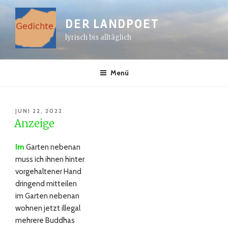
Zum
Inhalt
DER LANDPOET
springen
lyrisch bis alltäglich
Menü
VERÖFFENTLICHT
JUNI 22, 2022
AM
Anzeige
Im
Garten nebenan
muss ich ihnen hinter
vorgehaltener Hand
dringend mitteilen
im Garten nebenan
wohnen jetzt illegal
mehrere Buddhas