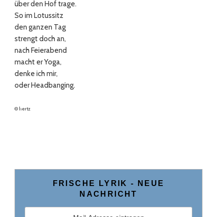
über den Hof trage.
So im Lotussitz
den ganzen Tag
strengt doch an,
nach Feierabend
macht er Yoga,
denke ich mir,
oder Headbanging.
© hertz
FRISCHE LYRIK ­- NEUE
NACHRICHT