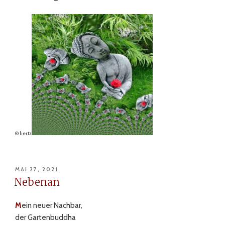
© hertz
VERÖFFENTLICHT
MAI 27, 2021
AM
Nebenan
M
ein neuer Nachbar,
der Gartenbuddha